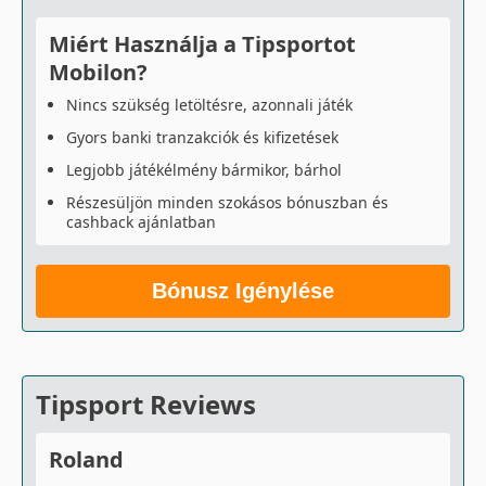
Miért Használja a Tipsportot
Mobilon?
Nincs szükség letöltésre, azonnali játék
Gyors banki tranzakciók és kifizetések
Legjobb játékélmény bármikor, bárhol
Részesüljön minden szokásos bónuszban és
cashback ajánlatban
Bónusz Igénylése
Tipsport Reviews
Roland