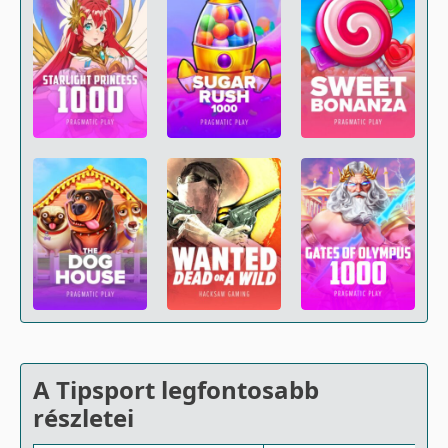
A Tipsport legfontosabb
részletei