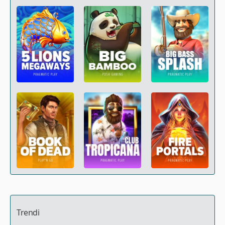
Trendi