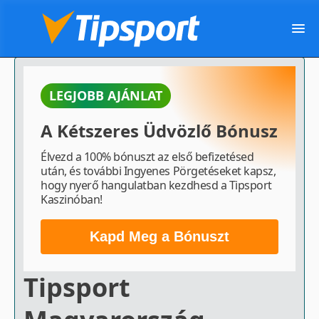
LEGJOBB AJÁNLAT
A Kétszeres Üdvözlő Bónusz
Élvezd a 100% bónuszt az első befizetésed
után, és további Ingyenes Pörgetéseket kapsz,
hogy nyerő hangulatban kezdhesd a Tipsport
Kaszinóban!
Kapd Meg a Bónuszt
Tipsport