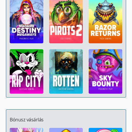
Bónusz vásárlás