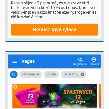
Regisztráljon a Tipsportnál, és élvezze az első
befizetésre vonatkozó 100%-os bónuszt, amelyet
valós pénzben használhat fel ezer nyerőgépen és
élő kaszinójátékon.
Bónusz Igyénylése