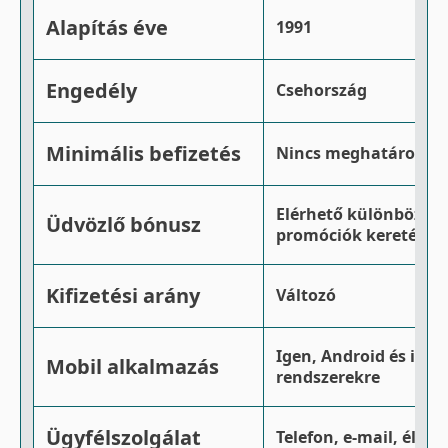
Alapítás éve
1991
Engedély
Csehország
Minimális befizetés
Nincs meghatározva
Elérhető különböző
Üdvözlő bónusz
promóciók keretében
Kifizetési arány
Változó
Igen, Android és iOS
Mobil alkalmazás
rendszerekre
Ügyfélszolgálat
Telefon, e-mail, élő c