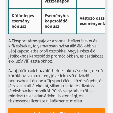
visszakapod
Különleges
Eseményhez
Változó összeg
esemény
kapcsolódó
eseményenként
bónusz
bónusz
A Tipsport támogatja az azonnali befizetéseket és
kifizetéseket, folyamatosan nyitva álló élő lobbival.
Lépj kapcsolatba profi osztókkal, vegyél részt élő
játékokhoz kapcsolódó promóciókban, és csatlakozz
exkluzív VIP asztalokhoz.
Az új játékosok hozzáférhetnek oktatásokhoz, demó
körökhöz, valamint egy jövedelmező üdvözlő
bónuszhoz. Lépj be a Tipsport élénk közösségébe, és
játssz asztali játékokat, villám rulettet és divatos
játékshow-kat mobilról, PC-ről vagy tabletről —
mindezt teljes adatvédelmi, biztonsági, és
tisztességes licenszelt játékmenet mellett.