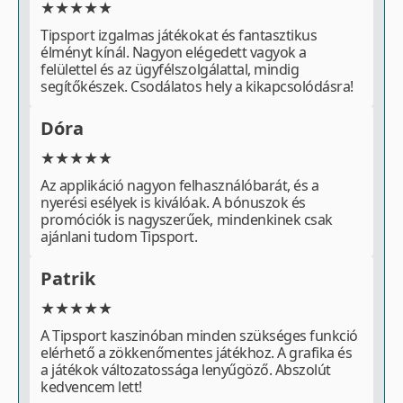
★
★
★
★
★
Tipsport izgalmas játékokat és fantasztikus
élményt kínál. Nagyon elégedett vagyok a
felülettel és az ügyfélszolgálattal, mindig
segítőkészek. Csodálatos hely a kikapcsolódásra!
Dóra
★
★
★
★
★
Az applikáció nagyon felhasználóbarát, és a
nyerési esélyek is kiválóak. A bónuszok és
promóciók is nagyszerűek, mindenkinek csak
ajánlani tudom Tipsport.
Patrik
★
★
★
★
★
A Tipsport kaszinóban minden szükséges funkció
elérhető a zökkenőmentes játékhoz. A grafika és
a játékok változatossága lenyűgöző. Abszolút
kedvencem lett!